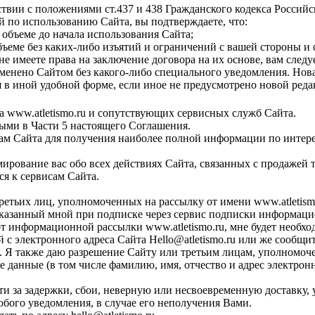
ствии с положениями ст.437 и 438 Гражданского кодекса Россий
 по использованию Сайта, вы подтверждаете, что:
объеме до начала использования Сайта;
ъеме без каких-либо изъятий и ограничений с вашей стороны и 
е имеете права на заключение договора на их основе, вам след
изменено Сайтом без какого-либо специального уведомления. Нов
я в иной удобной форме, если иное не предусмотрено новой ред
а www.atletismo.ru и сопутствующих сервисных служб Сайта.
ыми в Части 5 настоящего Соглашения.
сам Сайта для получения наиболее полной информации по интере
ирование вас обо всех действиях Сайта, связанных с продажей т
ся к сервисам Сайта.
ретьих лиц, уполномоченных на рассылку от имени www.atletismo.
казанный мной при подписке через сервис подписки информацио
я от информационной рассылки www.atletismo.ru, мне будет необх
й с электронного адреса Сайта
Hello@atletismo.ru
или же сообщит
. Я также даю разрешение Сайту или третьим лицам, уполномоче
е данные
(в том числе фамилию, имя, отчество и адрес электро
ости за задержки, сбои, неверную или несвоевременную доставку
юбого уведомления, в случае его неполучения Вами.