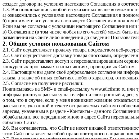
создает договор на условиях настоящего Соглашения в соответ
1.3. Воспользовавшись любой из указанных выше возможностей
а) ознакомились с условиями настоящего Соглашения в полном 
б) принимаете все условия настоящего Соглашения в полном об
Если вы не согласны с условиями настоящего Соглашения или н
в) Соглашение (в том числе любая из его частей) может быть 
размещения на Сайте либо доведения до сведения Пользовател
2. Общие условия пользования Сайтом
2.1. Сайт осуществляет продажу
товара
посредством веб-ресурс
2.2. Сайт осуществляет
доставку
товара способами, определенн
2.3. Сайт предоставляет доступ к персонализированным серви
конкурсных программах и иных акциях, проводимых Сайтом.
2.4. Настоящим вы даете своё добровольное согласие на информ
заказа, а также об иных событиях любого характера, относящих
2.5. Согласие на получение рассылки:
Подписываясь на SMS- и email-рассылку www.atletismo.ru или т
информационную рассылку на телефон и электронный адрес, у
о том, что в случае, если у меня возникнет желание отказатьс
рассылки», указанной в тексте отправляемых сайтом сообщени
адресам, указанным в разделе «Контакты» данного Соглашения
обрабатывать все переданные мною в адрес Сайта
персональны
событиях Сайта.
2.6. Вы соглашаетесь, что Сайт не несет никакой ответственн
этом Сайт оставляет за собой право повторного направления л