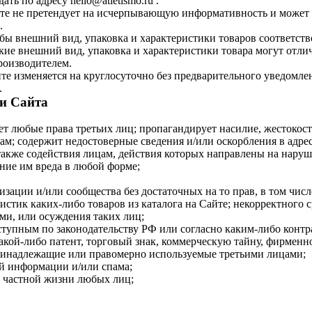
ь по адресу hello@atletismo.ru .
йте не претендует на исчерпывающую информативность и может 
.
тобы внешний вид, упаковка и характеристики товаров соответст
ие внешний вид, упаковка и характеристики товара могут отлича
роизводителем.
те изменяется на круглосуточно без предварительного уведомле
.
ии Сайта
шает любые права третьих лиц; пропагандирует насилие, жестокос
м; содержит недостоверные сведения и/или оскорбления в адрес
также содействия лицам, действия которых направлены на нару
ение им вреда в любой форме;
низации и/или сообщества без достаточных на то прав, в том числ
ристик каких-либо товаров из каталога на Сайте; некорректного
ми, или осуждения таких лиц;
 доступным по законодательству РФ или согласно каким-либо кон
 какой-либо патент, торговый знак, коммерческую тайну, фирмен
 принадлежащие или правомерно используемые третьими лицами;
ой информации и/или спама;
о частной жизни любых лиц;