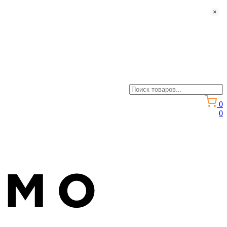
×
0
0