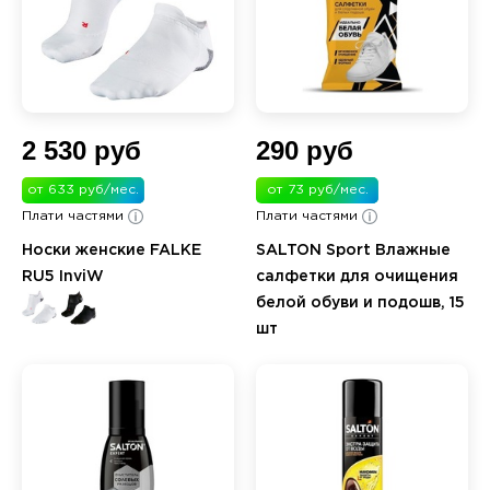
2 530 руб
290 руб
от 633 руб/мес.
от 73 руб/мес.
Плати частями
Плати частями
Носки женские FALKE
SALTON Sport Влажные
RU5 InviW
салфетки для очищения
белой обуви и подошв, 15
шт