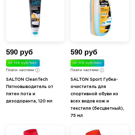
590 руб
590 руб
от 148 руб/мес.
от 148 руб/мес.
Плати частями
Плати частями
SALTON CleanTech
SALTON Sport Губка-
Пятновыводитель от
очиститель для
пятен пота и
спортивной обуви из
дезодоранта, 120 мл
всех видов кож и
текстиля (бесцветный),
75 мл