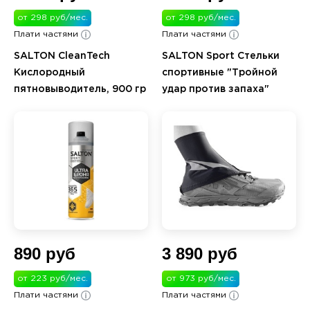
от 298 руб/мес.
от 298 руб/мес.
Плати частями
Плати частями
SALTON CleanTech
SALTON Sport Стельки
Кислородный
спортивные "Тройной
пятновыводитель, 900 гр
удар против запаха"
890 руб
3 890 руб
от 223 руб/мес.
от 973 руб/мес.
Плати частями
Плати частями