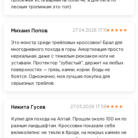
пробежек есть варианты полегче, а для бега по
лесным тропинкам это топ)
Михаил Попов
27.04.2026 17:11
Это монстр среди трейловых кроссовок! Брал для
многодневного похода в горы. Амортизация просто
нереальная, даже с тяжелым рюкзаком ноги не
уставали. Протектор "зубастый", держит на любых
поверхностях — грязь, камни, корни. Воды не
боятся. Однозначно, моя лучшая покупка для
серьезных трейлов.
Никита Гусев
27.03.2026 17:59
Купил для похода на Алтай. Прошли около 100 км по
разным ландшафтам. Кроссовки показали себя
великолепно: не текли в броде, на мокрых камнях не