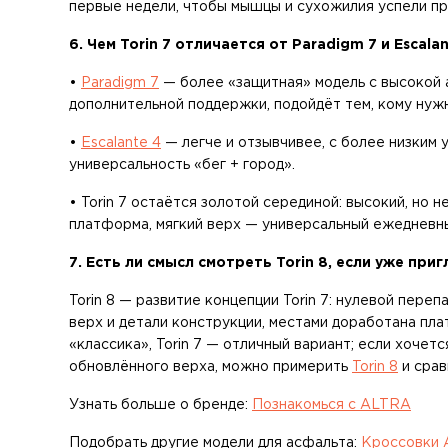
первые недели, чтобы мышцы и сухожилия успели п
6. Чем Torin 7 отличается от Paradigm 7 и Escala
•
Paradigm 7
— более «защитная» модель с высокой а
дополнительной поддержки, подойдёт тем, кому нужн
•
Escalante 4
— легче и отзывчивее, с более низким 
универсальность «бег + город».
• Torin 7 остаётся золотой серединой: высокий, но 
платформа, мягкий верх — универсальный ежедневн
7. Есть ли смысл смотреть Torin 8, если уже приг
Torin 8 — развитие концепции Torin 7: нулевой пере
верх и детали конструкции, местами доработана пл
«классика», Torin 7 — отличный вариант; если хочет
обновлённого верха, можно примерить
Torin 8
и срав
Узнать больше о бренде:
Познакомься с ALTRA
Подобрать другие модели для асфальта:
Кроссовки 