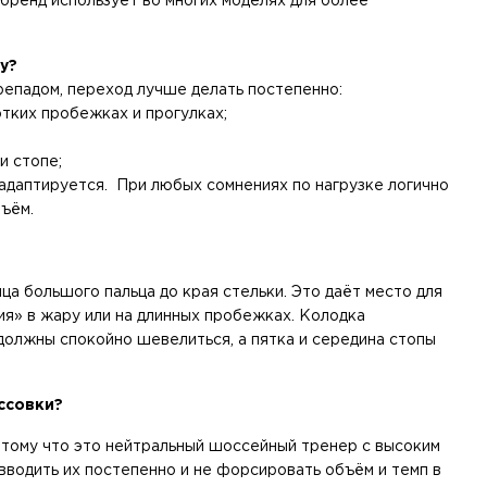
 бренд использует во многих моделях для более
ду?
репадом, переход лучше делать постепенно:
тких пробежках и прогулках;
 стопе;
 адаптируется. При любых сомнениях по нагрузке логично
бъём.
а большого пальца до края стельки. Это даёт место для
ия» в жару или на длинных пробежках. Колодка
должны спокойно шевелиться, а пятка и середина стопы
россовки?
потому что это нейтральный шоссейный тренер с высоким
вводить их постепенно и не форсировать объём и темп в