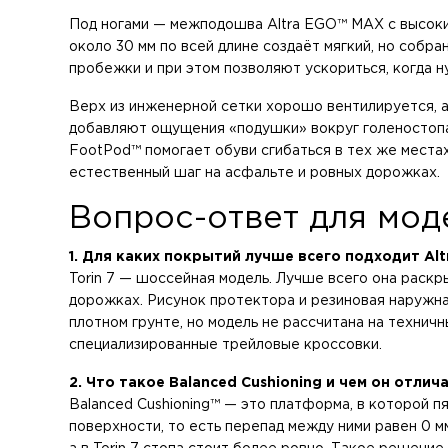
Под ногами — межподошва Altra EGO™ MAX с высоки
около 30 мм по всей длине создаёт мягкий, но собр
пробежки и при этом позволяют ускориться, когда н
Верх из инженерной сетки хорошо вентилируется, 
добавляют ощущения «подушки» вокруг голеностопа
FootPod™ помогает обуви сгибаться в тех же местах,
естественный шаг на асфальте и ровных дорожках.
Вопрос-ответ для модел
1. Для каких покрытий лучше всего подходит Altr
Torin 7 — шоссейная модель. Лучше всего она раскр
дорожках. Рисунок протектора и резиновая наружна
плотном грунте, но модель не рассчитана на техничны
специализированные трейловые кроссовки.
2. Что такое Balanced Cushioning и чем он отли
Balanced Cushioning™ — это платформа, в которой п
поверхности, то есть перепад между ними равен 0 м