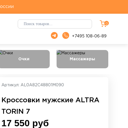
России
Смотреть все
0
+7495 108-06-89
Очки
Массажеры
Артикул:
AL0A82C48801M090
Кроссовки мужские ALTRA
TORIN 7
17 550 руб