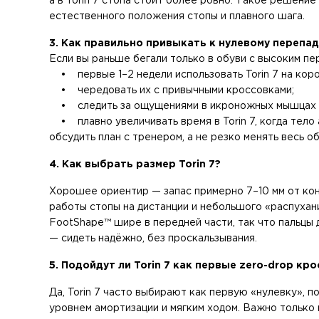
а в Torin 7 стопа стоит более ровно. Такое решение
естественного положения стопы и плавного шага.
3. Как правильно привыкать к нулевому перепа
Если вы раньше бегали только в обуви с высоким пе
• первые 1–2 недели использовать Torin 7 на коро
• чередовать их с привычными кроссовками;
• следить за ощущениями в икроножных мышцах и
• плавно увеличивать время в Torin 7, когда тело
обсудить план с тренером, а не резко менять весь о
4. Как выбрать размер Torin 7?
Хорошее ориентир — запас примерно 7–10 мм от конц
работы стопы на дистанции и небольшого «распухан
FootShape™ шире в передней части, так что пальцы 
— сидеть надёжно, без проскальзывания.
5. Подойдут ли Torin 7 как первые zero-drop к
Да, Torin 7 часто выбирают как первую «нулевку», 
уровнем амортизации и мягким ходом. Важно только 