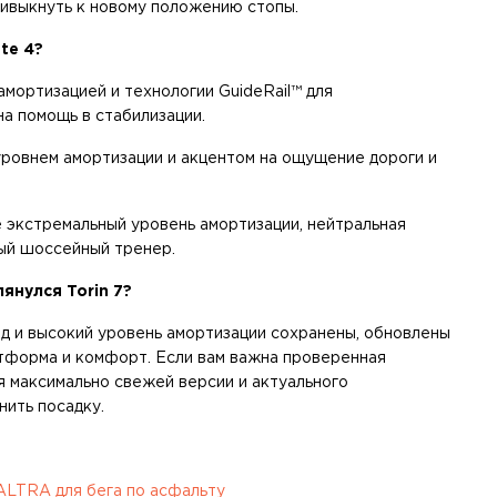
ривыкнуть к новому положению стопы.
nte 4?
мортизацией и технологии GuideRail™ для
а помощь в стабилизации.
уровнем амортизации и акцентом на ощущение дороги и
не экстремальный уровень амортизации, нейтральная
ый шоссейный тренер.
лянулся Torin 7?
пад и высокий уровень амортизации сохранены, обновлены
атформа и комфорт. Если вам важна проверенная
ся максимально свежей версии и актуального
нить посадку.
ALTRA для бега по асфальту