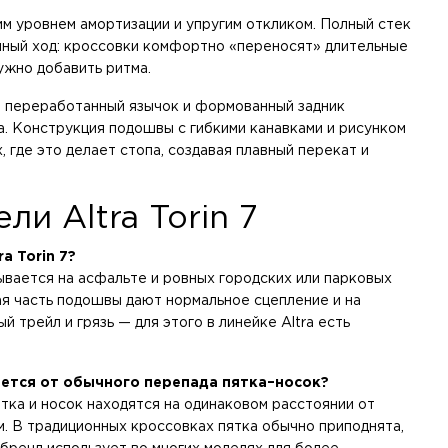
м уровнем амортизации и упругим откликом. Полный стек
анный ход: кроссовки комфортно «переносят» длительные
ужно добавить ритма.
а переработанный язычок и формованный задник
. Конструкция подошвы с гибкими канавками и рисунком
 где это делает стопа, создавая плавный перекат и
и Altra Torin 7
a Torin 7?
ывается на асфальте и ровных городских или парковых
я часть подошвы дают нормальное сцепление и на
й трейл и грязь — для этого в линейке Altra есть
чается от обычного перепада пятка–носок?
ятка и носок находятся на одинаковом расстоянии от
м. В традиционных кроссовках пятка обычно приподнята,