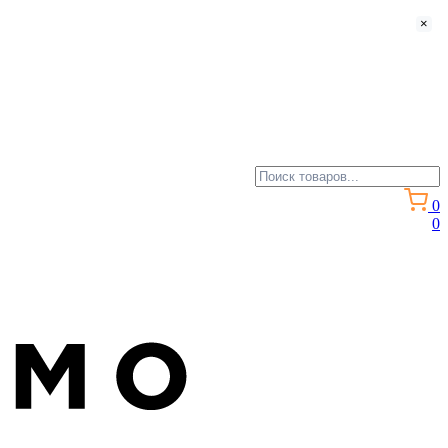
×
0
0