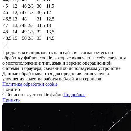
45
12
46 2/3
30
11,5
46
12,5
47 1/3
30,5
12
46,5
13
48
31
12,5
47
13,5
48 2/3
31,5
13
48
14
49 1/3
32
13,5
48,5
15
50 2/3
33
14,5
Продолжая использовать наш сайт, вы соглашаетесь на
обработку файлов cookie, которые включают в себя: сведения
о местоположении; тип, язык и версию операционной
системы и браузера; сведения об используемом устройстве.
Данные обрабатываются для предоставления услуг и
улучшения качества работы веб-сайта и сервисов
Политика обработки cookie
Понятно
Сайт использует cookie файлы
Подробнее
Принять