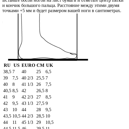
Встаньте босой ногой на лист бумаги и отметьте центр пятки
и кончик большого пальца. Расстояние между этими двумя
точками +5 мм и будет размером вашей ноги в сантиметрах.
RU
US
EURO
СМ
UK
38,5
7
40
25
6,5
39
7,5
40 2/3
25,5
7
40
8
41 1/3
26
7,5
40,5
8,5
42
26,5
8
41
9
42 2/3
27
8,5
42
9,5
43 1/3
27,5
9
43
10
44
28
9,5
43,5
10,5
44 2/3
28,5
10
44
11
45 1/3
29
10,5
44,5
11,5
46
29,5
11