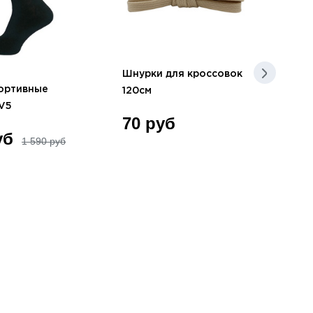
до 
Шнурки для кроссовок
ортивные
Нос
120см
V5
Run
70 руб
уб
59
1 590 руб