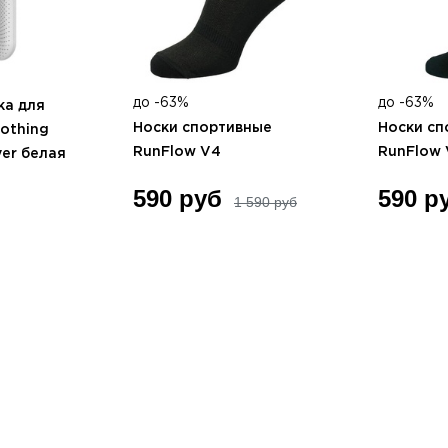
до -63%
до -63%
ка для
Носки спортивные
Носки сп
Sothing
RunFlow V4
RunFlow 
yer белая
590 руб
590 р
1 590 руб