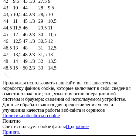
42
9,5
43 1/3
27,5
9
43
10
44
28
9,5
43,5
10,5
44 2/3
28,5
10
44
11
45 1/3
29
10,5
44,5
11,5
46
29,5
11
45
12
46 2/3
30
11,5
46
12,5
47 1/3
30,5
12
46,5
13
48
31
12,5
47
13,5
48 2/3
31,5
13
48
14
49 1/3
32
13,5
48,5
15
50 2/3
33
14,5
Продолжая использовать наш сайт, вы соглашаетесь на
обработку файлов cookie, которые включают в себя: сведения
о местоположении; тип, язык и версию операционной
системы и браузера; сведения об используемом устройстве.
Данные обрабатываются для предоставления услуг и
улучшения качества работы веб-сайта и сервисов
Политика обработки cookie
Понятно
Сайт использует cookie файлы
Подробнее
Принять