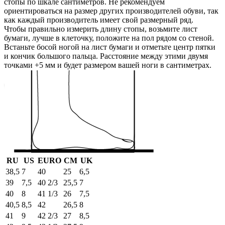
стопы по шкале сантиметров. Не рекомендуем
ориентироваться на размер других производителей обуви, так
как каждый производитель имеет свой размерный ряд.
Чтобы правильно измерить длину стопы, возьмите лист
бумаги, лучше в клеточку, положите на пол рядом со стеной.
Встаньте босой ногой на лист бумаги и отметьте центр пятки
и кончик большого пальца. Расстояние между этими двумя
точками +5 мм и будет размером вашей ноги в сантиметрах.
RU
US
EURO
СМ
UK
38,5
7
40
25
6,5
39
7,5
40 2/3
25,5
7
40
8
41 1/3
26
7,5
40,5
8,5
42
26,5
8
41
9
42 2/3
27
8,5