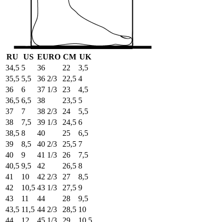
RU
US
EURO
СМ
UK
34,5
5
36
22
3,5
35,5
5,5
36 2/3
22,5
4
36
6
37 1/3
23
4,5
36,5
6,5
38
23,5
5
37
7
38 2/3
24
5,5
38
7,5
39 1/3
24,5
6
38,5
8
40
25
6,5
39
8,5
40 2/3
25,5
7
40
9
41 1/3
26
7,5
40,5
9,5
42
26,5
8
41
10
42 2/3
27
8,5
42
10,5
43 1/3
27,5
9
43
11
44
28
9,5
43,5
11,5
44 2/3
28,5
10
44
12
45 1/3
29
10,5