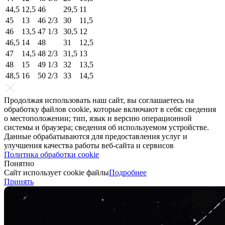
44,5
12,5
46
29,5
11
45
13
46 2/3
30
11,5
46
13,5
47 1/3
30,5
12
46,5
14
48
31
12,5
47
14,5
48 2/3
31,5
13
48
15
49 1/3
32
13,5
48,5
16
50 2/3
33
14,5
Продолжая использовать наш сайт, вы соглашаетесь на
обработку файлов cookie, которые включают в себя: сведения
о местоположении; тип, язык и версию операционной
системы и браузера; сведения об используемом устройстве.
Данные обрабатываются для предоставления услуг и
улучшения качества работы веб-сайта и сервисов
Политика обработки cookie
Понятно
Сайт использует cookie файлы
Подробнее
Принять