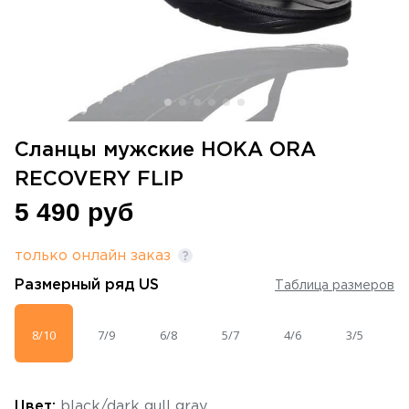
Сланцы мужские HOKA ORA
RECOVERY FLIP
5 490 руб
только онлайн заказ
Размерный ряд
US
Таблица размеров
8/10
7/9
6/8
5/7
4/6
3/5
Цвет:
black/dark gull gray