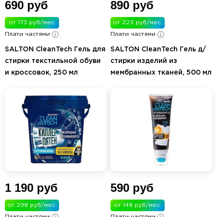
690 руб
890 руб
от 173 руб/мес.
от 223 руб/мес.
Плати частями
Плати частями
SALTON CleanTech Гель для
SALTON CleanTech Гель д/
стирки текстильной обуви
стирки изделий из
и кроссовок, 250 мл
мембранных тканей, 500 мл
1 190 руб
590 руб
от 298 руб/мес.
от 148 руб/мес.
Плати частями
Плати частями