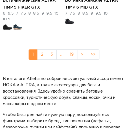
Ботинки женские ALTRA
Ботинки женские ALTRA
TIMP 5 HIKER GTX
TIMP 6 MID GTX
6
6.5
7
7.5
8
8.5
9
9.5
10
7
7.5
8
8.5
9
9.5
10
10.5
1
2
3
…
19
>
>>
В каталоге Atletismo собран весь актуальный ассортимент
HOKA и ALTRA, а также аксессуары для бега и
восстановления. Здесь удобно сравнить беговые
кроссовки, туристическую обувь, сланцы, носки, очки и
массажёры в одном месте.
Чтобы быстрее найти нужную пару, воспользуйтесь
фильтрами: выберите бренд, тип покрытия (асфальт,
бездорожье, туризм или лайфстайл), пронацию и перепад