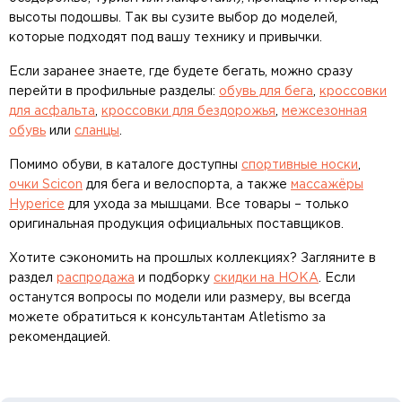
высоты подошвы. Так вы сузите выбор до моделей,
которые подходят под вашу технику и привычки.
Если заранее знаете, где будете бегать, можно сразу
перейти в профильные разделы:
обувь для бега
,
кроссовки
для асфальта
,
кроссовки для бездорожья
,
межсезонная
обувь
или
сланцы
.
Помимо обуви, в каталоге доступны
спортивные носки
,
очки Scicon
для бега и велоспорта, а также
массажёры
Hyperice
для ухода за мышцами. Все товары – только
оригинальная продукция официальных поставщиков.
Хотите сэкономить на прошлых коллекциях? Загляните в
раздел
распродажа
и подборку
скидки на HOKA
. Если
останутся вопросы по модели или размеру, вы всегда
можете обратиться к консультантам Atletismo за
рекомендацией.