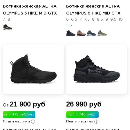
Ботинки женские ALTRA
Ботинки женские ALTRA
OLYMPUS 5 HIKE MID GTX
OLYMPUS 6 HIKE MID GTX
7
8
6
6.5
7
7.5
8
8.5
9
9.5
10
11.5
21 900 руб
26 990 руб
От
от 5 475 руб/мес.
от 6 748 руб/
Плати частями
Плати частями
мес.