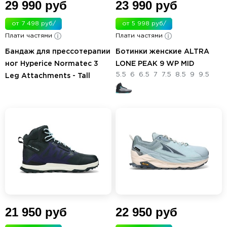
29 990 руб
23 990 руб
от 7 498 руб/
от 5 998 руб/
Плати частями
мес.
Плати частями
мес.
Бандаж для прессотерапии
Ботинки женские ALTRA
ног Hyperice Normatec 3
LONE PEAK 9 WP MID
5.5
6
6.5
7
7.5
8.5
9
9.5
Leg Attachments - Tall
21 950 руб
22 950 руб