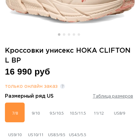
Кроссовки унисекc HOKA CLIFTON
L BP
16 990 руб
только онлайн заказ
Размерный ряд
US
Таблица размеров
7/8
9/10
9.5/10.5
10.5/11.5
11/12
US8/9
US9/10
US10/11
US8.5/9.5
US4.5/5.5