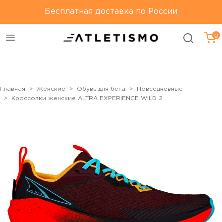
Только оригинальная
Бесплатная доставка по России
Бесплатная доставка по
продукция
России
0
Главная
Женские
Обувь для бега
Повседневные
Кроссовки женские ALTRA EXPERIENCE WILD 2