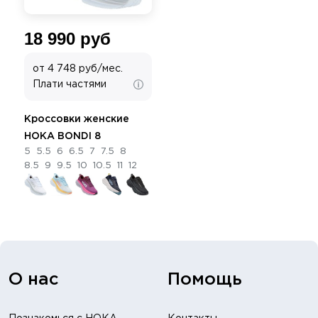
18 990 руб
от 4 748 руб/мес.
Плати частями
Кроссовки женские
HOKA BONDI 8
5
5.5
6
6.5
7
7.5
8
8.5
9
9.5
10
10.5
11
12
О нас
Помощь