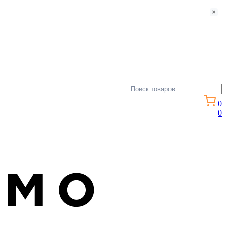
×
0
0