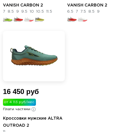
VANISH CARBON 2
VANISH CARBON 2
7
8.5
9
9.5
10
10.5
11.5
6.5
7
7.5
8.5
9
16 450 руб
от 4 113 руб/мес.
Плати частями
Кроссовки мужские ALTRA
OUTROAD 2
11