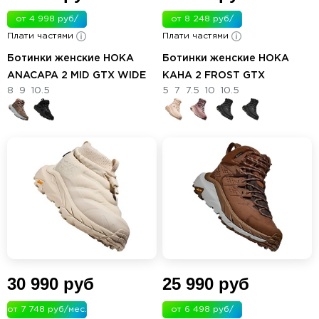
от 4 998 руб/
от 8 248 руб/
Плати частями
мес.
Плати частями
мес.
Ботинки женские HOKA
Ботинки женские HOKA
ANACAPA 2 MID GTX WIDE
KAHA 2 FROST GTX
8
9
10.5
5
7
7.5
10
10.5
30 990 руб
25 990 руб
от 7 748 руб/мес.
от 6 498 руб/