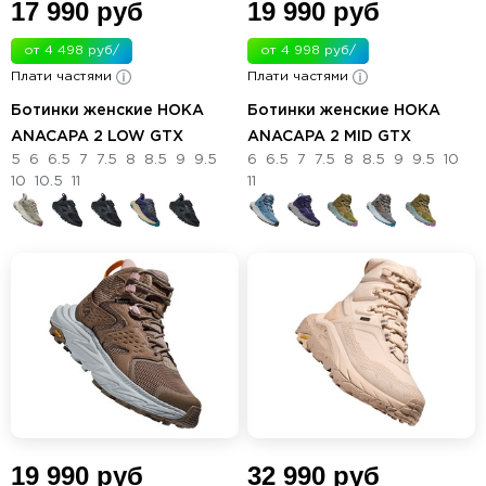
17 990 руб
19 990 руб
от 4 498 руб/
от 4 998 руб/
Плати частями
мес.
Плати частями
мес.
Ботинки женские HOKA
Ботинки женские HOKA
ANACAPA 2 LOW GTX
ANACAPA 2 MID GTX
5
6
6.5
7
7.5
8
8.5
9
9.5
6
6.5
7
7.5
8
8.5
9
9.5
10
10
10.5
11
11
19 990 руб
32 990 руб