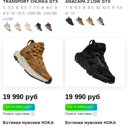
TRANSPORT CHUKKA GTX
ANACAPA 2 LOW GTX
5
5.5
6
6.5
7
7.5
8
8.5
9
7
8
8.5
9
9.5
10
10.5
11
11.5
9.5
10
10.5
US8.5B
US9.5B
12
13
US11B
19 990 руб
19 990 руб
от 4 998 руб/
от 4 998 руб/
Плати частями
мес.
Плати частями
мес.
Ботинки мужские HOKA
Ботинки мужские HOKA