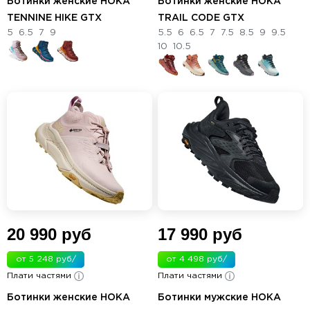
Ботинки женские HOKA
Ботинки женские HOKA
TENNINE HIKE GTX
TRAIL CODE GTX
5
6.5
7
9
5.5
6
6.5
7
7.5
8.5
9
9.5
10
10.5
20 990 руб
17 990 руб
от 5 248 руб/
от 4 498 руб/
Плати частями
мес.
Плати частями
мес.
Ботинки женские HOKA
Ботинки мужские HOKA