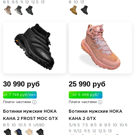
8.5
9.5
11
12
12.5
13
8
10
13
30 990 руб
25 990 руб
от 7 748 руб/мес.
от 6 498 руб/
Плати частями
Плати частями
мес.
Ботинки мужские HOKA
Ботинки мужские HOKA
KAHA 2 FROST MOC GTX
KAHA 2 GTX
8.5
10
10.5
11
US9D
5/6.5
7.5
8.5
9
9.5
10
10.5
11
11/12
11.5
12
12.5
13