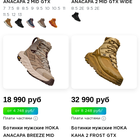
ANACAPA 2 MID GTX
ANACAPA 2 MID GTX WIDE
7
7.5
8
8.5
9
9.5
10
10.5
11
8.5 2E
9.5 2E
11.5
12
13
18 990 руб
32 990 руб
от 4 748 руб/
от 8 248 руб/
Плати частями
мес.
Плати частями
мес.
Ботинки мужские HOKA
Ботинки мужские HOKA
ANACAPA BREEZE MID
KAHA 2 FROST GTX