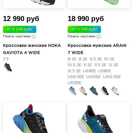
12 990 руб
18 990 руб
от 3 248 руб/
от 4 748 руб/
Плати частями
мес.
Плати частями
мес.
Кроссовки женские HOKA
Кроссовки мужские ARAHI
GAVIOTA 4 WIDE
7 WIDE
7.5
8 2E
9 2E
9.5 2E
10 2E
10.5 2E
11 2E
11.5 2E
12 2E
12.5 2E
US9EE
US8EE
US9.5EE
US10EE
US10.5EE
US13EE