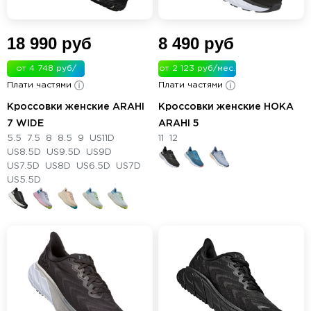
18 990 руб
8 490 руб
от 4 748 руб/
от 2 123 руб/мес.
Плати частями
мес.
Плати частями
Кроссовки женские ARAHI
Кроссовки женские HOKA
7 WIDE
ARAHI 5
5.5
7.5
8
8.5
9
US11D
11
12
US8.5D
US9.5D
US9D
US7.5D
US8D
US6.5D
US7D
US5.5D