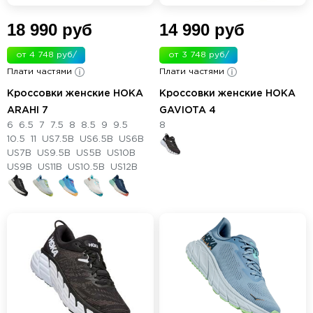
18 990 руб
14 990 руб
от 4 748 руб/
от 3 748 руб/
Плати частями
мес.
Плати частями
мес.
Кроссовки женские HOKA
Кроссовки женские HOKA
ARAHI 7
GAVIOTA 4
6
6.5
7
7.5
8
8.5
9
9.5
8
10.5
11
US7.5B
US6.5B
US6B
US7B
US9.5B
US5B
US10B
US9B
US11B
US10.5B
US12B