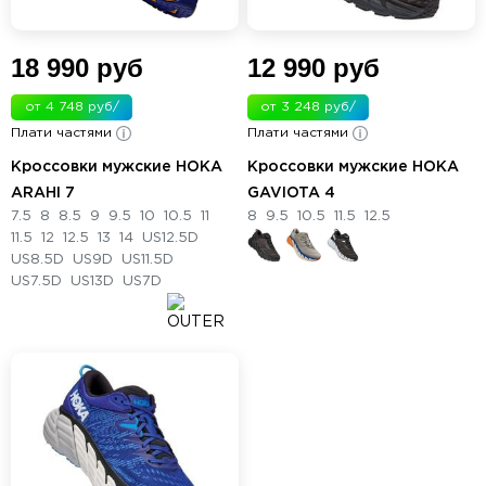
18 990 руб
12 990 руб
от 4 748 руб/
от 3 248 руб/
Плати частями
мес.
Плати частями
мес.
Кроссовки мужские HOKA
Кроссовки мужские HOKA
ARAHI 7
GAVIOTA 4
7.5
8
8.5
9
9.5
10
10.5
11
8
9.5
10.5
11.5
12.5
11.5
12
12.5
13
14
US12.5D
US8.5D
US9D
US11.5D
US7.5D
US13D
US7D