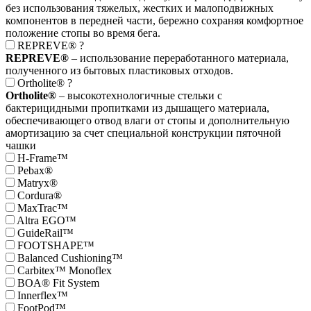
без использования тяжелых, жестких и малоподвижных
компонентов в передней части, бережно сохраняя комфортное
положение стопы во время бега.
REPREVE®
?
REPREVE®
– использование переработанного материала,
полученного из бытовых пластиковых отходов.
Ortholite®
?
Ortholite®
– высокотехнологичные стельки с
бактерицидными пропитками из дышащего материала,
обеспечивающего отвод влаги от стопы и дополнительную
амортизацию за счет специальной конструкции пяточной
чашки
H-Frame™
Pebax®
Matryx®
Cordura®
MaxTrac™
Altra EGO™
GuideRail™
FOOTSHAPE™
Balanced Cushioning™
Carbitex™ Monoflex
BOA® Fit System
Innerflex™
FootPod™