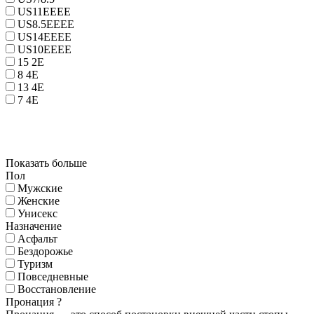
US11EEEE
US8.5EEEE
US14EEEE
US10EEEE
15 2E
8 4E
13 4E
7 4E
Показать больше
Пол
Мужские
Женские
Унисекс
Назначение
Асфальт
Бездорожье
Туризм
Повседневные
Восстановление
Пронация
?