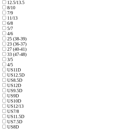
12.5/13.5
8/10
7/9
11/13
6/8
5/7
4/6
25 (38-39)
23 (36-37)
27 (40-41)
33 (47-48)
3/5
4/5
US11D
US12.5D
US8.5D
US12D
US9.5D
US9D
US10D
US12/13
US7/8
US11.5D
US7.5D
US8D