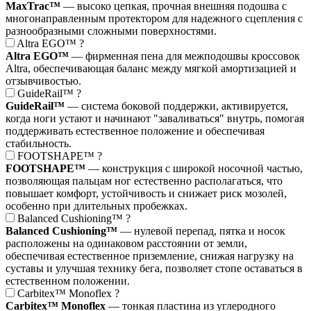
MaxTrac™
— высоко цепкая, прочная внешняя подошва с
многонаправленным протектором для надежного сцепления с
разнообразными сложными поверхностями.
Altra EGO™
?
Altra EGO™
— фирменная пена для межподошвы кроссовок
Altra, обеспечивающая баланс между мягкой амортизацией и
отзывчивостью.
GuideRail™
?
GuideRail™
— система боковой поддержки, активируется,
когда ноги устают и начинают "заваливаться" внутрь, помогая
поддерживать естественное положение и обеспечивая
стабильность.
FOOTSHAPE™
?
FOOTSHAPE™
— конструкция с широкой носочной частью,
позволяющая пальцам ног естественно располагаться, что
повышает комфорт, устойчивость и снижает риск мозолей,
особенно при длительных пробежках.
Balanced Cushioning™
?
Balanced Cushioning™
— нулевой перепад, пятка и носок
расположены на одинаковом расстоянии от земли,
обеспечивая естественное приземление, снижая нагрузку на
суставы и улучшая технику бега, позволяет стопе оставаться в
естественном положении.
Carbitex™ Monoflex
?
Carbitex™ Monoflex
— тонкая пластина из углеродного