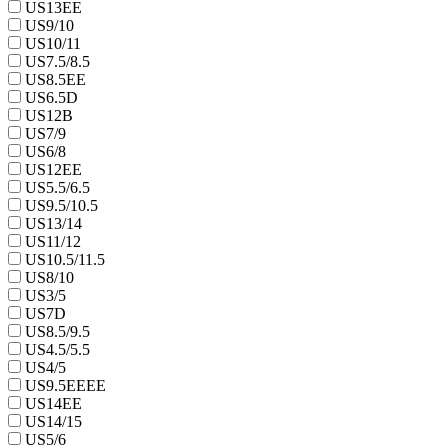
US13EE
US9/10
US10/11
US7.5/8.5
US8.5EE
US6.5D
US12B
US7/9
US6/8
US12EE
US5.5/6.5
US9.5/10.5
US13/14
US11/12
US10.5/11.5
US8/10
US3/5
US7D
US8.5/9.5
US4.5/5.5
US4/5
US9.5EEEE
US14EE
US14/15
US5/6