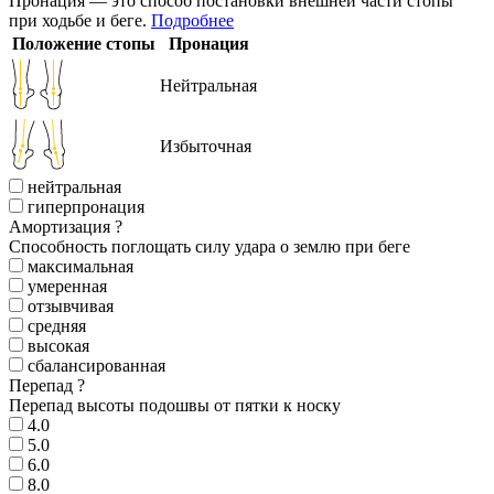
Пронация — это способ постановки внешней части стопы
при ходьбе и беге.
Подробнее
Положение стопы
Пронация
Нейтральная
Избыточная
нейтральная
гиперпронация
Амортизация
?
Способность поглощать силу удара о землю при беге
максимальная
умеренная
отзывчивая
средняя
высокая
сбалансированная
Перепад
?
Перепад высоты подошвы от пятки к носку
4.0
5.0
6.0
8.0