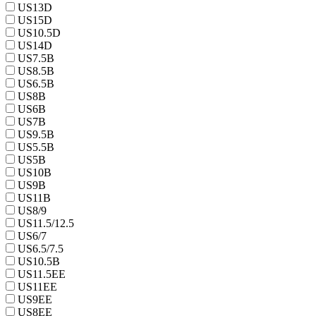
US13D
US15D
US10.5D
US14D
US7.5B
US8.5B
US6.5B
US8B
US6B
US7B
US9.5B
US5.5B
US5B
US10B
US9B
US11B
US8/9
US11.5/12.5
US6/7
US6.5/7.5
US10.5B
US11.5EE
US11EE
US9EE
US8EE