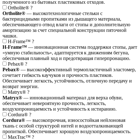
полученного из бытовых пластиковых отходов.
Ortholite®
?
Ortholite®
— высокотехнологичные стельки с
бактерицидными пропитками из дышащего материала,
обеспечивающего отвод влаги от стопы и дополнительную
амортизацию за счет специальной конструкции пяточной
чашки.
H-Frame™
?
H-Frame™
— инновационная система поддержки стопы, дает
«умную стабильность», адаптируется к движениям бегуна,
обеспечивая плавный ход и предотвращая гиперпронацию.
Pebax®
?
Pebax®
— высокоэффективный термопластичный эластомер,
сочетает гибкость каучуков и прочность пластиков.
Обеспечивает легкость, устойчивость, отличную передачу и
возврат энергии.
Matryx®
?
Matryx®
— инновационный материал для верха обуви,
обеспечивает невероятную прочность, легкость,
воздухопроницаемость и устойчивость к истиранию.
Cordura®
?
Cordura®
— высокопрочная, износостойкая нейлоновая
ткань с особой структурой нитей и водоотталкивающей
пропиткой. Обеспечивает хорошую воздухопроницаемость.
MaxTrac™
?