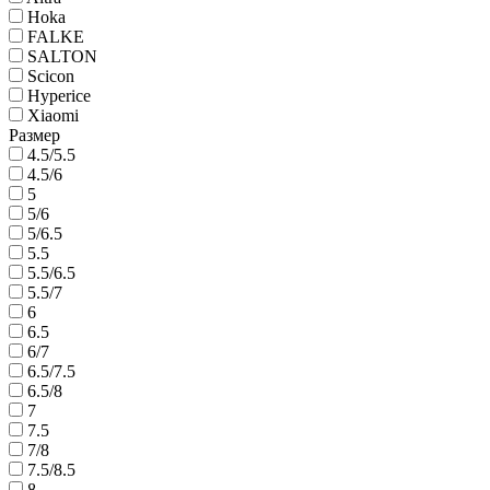
Hoka
FALKE
SALTON
Scicon
Hyperice
Xiaomi
Размер
4.5/5.5
4.5/6
5
5/6
5/6.5
5.5
5.5/6.5
5.5/7
6
6.5
6/7
6.5/7.5
6.5/8
7
7.5
7/8
7.5/8.5
8