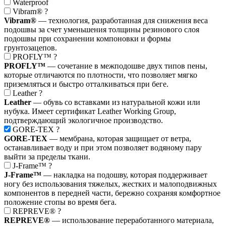
Waterproof
Vibram®
?
Vibram®
— технология, разработанная для снижения веса
подошвы за счет уменьшения толщины резинового слоя
подошвы при сохранении компоновки и формы
грунтозацепов.
PROFLY™
?
PROFLY™
— сочетание в межподошве двух типов пены,
которые отличаются по плотности, что позволяет мягко
приземляться и быстро отталкиваться при беге.
Leather
?
Leather
— обувь со вставками из натуральной кожи или
нубука. Имеет сертификат Leather Working Group,
подтверждающий экологичное производство.
GORE-TEX
?
GORE-TEX
— мембрана, которая защищает от ветра,
останавливает воду и при этом позволяет водяному пару
выйти за пределы ткани.
J-Frame™
?
J-Frame™
— накладка на подошву, которая поддерживает
ногу без использования тяжелых, жестких и малоподвижных
компонентов в передней части, бережно сохраняя комфортное
положение стопы во время бега.
REPREVE®
?
REPREVE®
— использование переработанного материала,