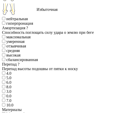
Избыточная
нейтральная
гиперпронация
Амортизация
?
Способность поглощать силу удара о землю при беге
максимальная
умеренная
отзывчивая
средняя
высокая
сбалансированная
Перепад
?
Перепад высоты подошвы от пятки к носку
4.0
5.0
6.0
8.0
3.0
0.0
7.0
10.0
Материалы