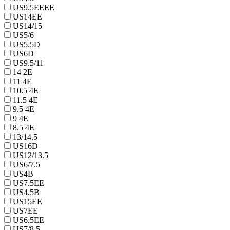
US9.5EEEE
US14EE
US14/15
US5/6
US5.5D
US6D
US9.5/11
14 2E
11 4E
10.5 4E
11.5 4E
9.5 4E
9 4E
8.5 4E
13/14.5
US16D
US12/13.5
US6/7.5
US4B
US7.5EE
US4.5B
US15EE
US7EE
US6.5EE
US7/8.5