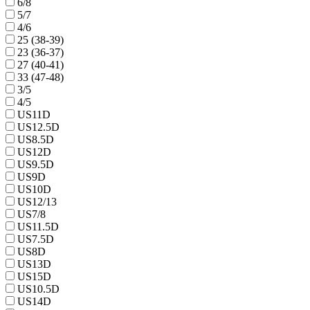
6/8
5/7
4/6
25 (38-39)
23 (36-37)
27 (40-41)
33 (47-48)
3/5
4/5
US11D
US12.5D
US8.5D
US12D
US9.5D
US9D
US10D
US12/13
US7/8
US11.5D
US7.5D
US8D
US13D
US15D
US10.5D
US14D