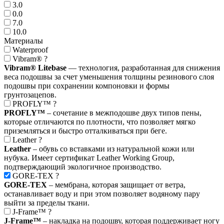
3.0
0.0
7.0
10.0
Материалы
Waterproof
Vibram®
?
Vibram® Litebase
— технология, разработанная для снижения
веса подошвы за счет уменьшения толщины резинового слоя
подошвы при сохранении компоновки и формы
грунтозацепов.
PROFLY™
?
PROFLY™
– сочетание в межподошве двух типов пены,
которые отличаются по плотности, что позволяет мягко
приземляться и быстро отталкиваться при беге.
Leather
?
Leather
– обувь со вставками из натуральной кожи или
нубука. Имеет сертификат Leather Working Group,
подтверждающий экологичное производство.
GORE-TEX
?
GORE-TEX
– мембрана, которая защищает от ветра,
останавливает воду и при этом позволяет водяному пару
выйти за пределы ткани.
J-Frame™
?
J-Frame™
– накладка на подошву, которая поддерживает ногу