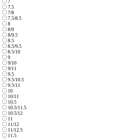
7
7.5
7/8
7.5/8.5
8
8/9
8/9.5
8.5
8.5/9.5
8.5/10
9
9/10
9/11
9.5
9.5/10.5
9.5/11
10
10/11
10.5
10.5/11.5
10.5/12
11
11/12
11/12.5
11.5