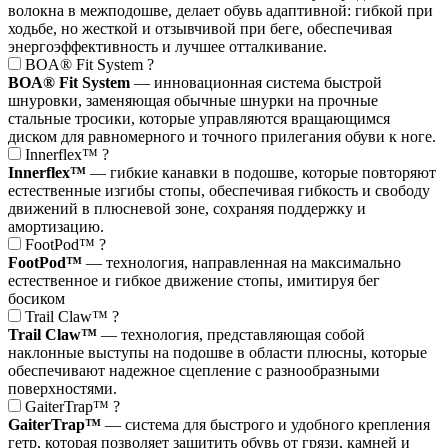
волокна в межподошве, делает обувь адаптивной: гибкой при
ходьбе, но жесткой и отзывчивой при беге, обеспечивая
энергоэффективность и лучшее отталкивание.
BOA® Fit System
?
BOA® Fit System
— инновационная система быстрой
шнуровки, заменяющая обычные шнурки на прочные
стальные тросики, которые управляются вращающимся
диском для равномерного и точного прилегания обуви к ноге.
Innerflex™
?
Innerflex™
— гибкие канавки в подошве, которые повторяют
естественные изгибы стопы, обеспечивая гибкость и свободу
движений в плюсневой зоне, сохраняя поддержку и
амортизацию.
FootPod™
?
FootPod™
— технология, направленная на максимально
естественное и гибкое движение стопы, имитируя бег
босиком
Trail Claw™
?
Trail Claw™
— технология, представляющая собой
наклонные выступы на подошве в области плюсны, которые
обеспечивают надежное сцепление с разнообразными
поверхностями.
GaiterTrap™
?
GaiterTrap™
— система для быстрого и удобного крепления
гетр, которая позволяет защитить обувь от грязи, камней и