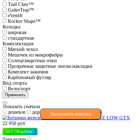
Trail Claw™
GaiterTrap™
eVent®
Rocker Shape™
Колодка
широкая
стандартная
Комплектация
Мягкий чехол
Мешочек из микрофибры
Солнцезащитные очки
Прозрачные защитные линзы-накладки
Комплект зажимов
Карбоновый футляр
Вид спорта
Велоспорт
Применить
Показать сначала
дешевле
дороже
новые
по названию
Продолжить покупки
22 950 руб
от 5 738 руб/мес.
Плати частями