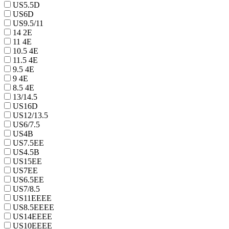
US5.5D
US6D
US9.5/11
14 2E
11 4E
10.5 4E
11.5 4E
9.5 4E
9 4E
8.5 4E
13/14.5
US16D
US12/13.5
US6/7.5
US4B
US7.5EE
US4.5B
US15EE
US7EE
US6.5EE
US7/8.5
US11EEEE
US8.5EEEE
US14EEEE
US10EEEE