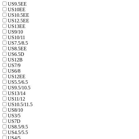
US9.5EE
US10EE
US10.5EE
US12.5EE
US13EE
US9/10
US10/11
US7.5/8.5
US8.5EE
US6.5D
US12B
US7/9
US6/8
US12EE
US5.5/6.5
US9.5/10.5
US13/14
US11/12
US10.5/11.5
US8/10
US3/5
US7D
US8.5/9.5
US4.5/5.5
US4/5